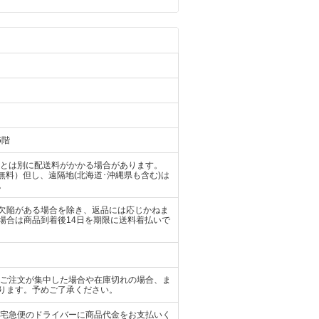
6階
金とは別に配送料がかかる場合があります。
は無料）但し、遠隔地(北海道･沖縄県も含む)は
。
欠陥がある場合を除き、返品には応じかねま
場合は商品到着後14日を期限に送料着払いで
 ご注文が集中した場合や在庫切れの場合、ま
ります。予めご了承ください。
、宅急便のドライバーに商品代金をお支払いく