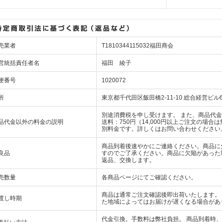
売業者
T1810344115032福田商会
営統括責任者名
福田 綾子
便番号
1020072
所
東京都千代田区飯田橋2-11-10 総合経営ビル
別途消費税を申し受けます。 また、商品代
品代金以外の料金の説明
送料：750円（14,000円以上ご注文の場合
別料金です。詳しくはお問い合わせください
商品到着後速やかにご連絡ください。商品に
良品
すのでご了承ください。商品に欠陥があった
返品、交換します。
売数量
各商品ページにてご確認ください。
商品は通常ご注文確認後即出荷いたします。
渡し時期
た地域によってはお届けが遅くなる場合があ
代金引換。手数料は弊社負担。 商品到着時