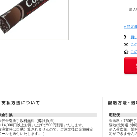
購入
» 特
買
こ
こ
代金引換
宅配便
※代金引換手数料無料（弊社負担）
※送料：750円(
※14,000円以上お買い上げで500円割引いたします。
隔地(北海道･沖
（注文時は自動計算されませんので、ご注文後に金額確定
※入荷次第、随
メールを送付いたします。 ）
定ができません