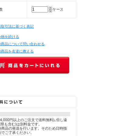
数
ケース
定商取引法に基づく表記
い物を続ける
の商品について問い合わせる
の商品を友達に教える
14,000円以上のご注文で送料無料)｡但し遠
縄県も含む)は別料金です。
時商品の発送を行います。そのため日時指
のでご了承ください。